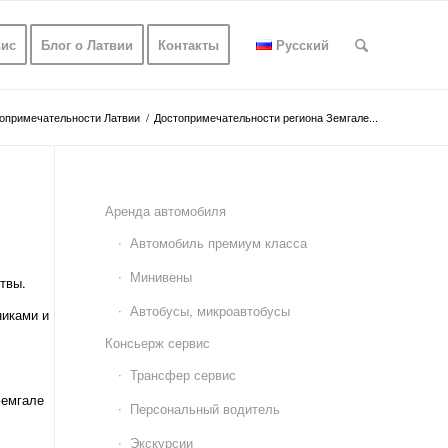
вис
Блог о Латвии
Контакты
Русский
опримечательности Латвии
/
Достопримечательности региона Земгале...
Аренда автомобиля
Автомобиль премиум класса
Минивены
твы.
Автобусы, микроавтобусы
никами и
Консьерж сервис
Трансфер сервис
Земгале
Персональный водитель
Экскурсии