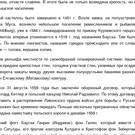
ны, отчасти славяне. В итоге была не только возведена крепость, но 
ышское население.
кой кастеллы было завершено в 1451 г. Возле замка, на полуострове
и Муса, возникло небольшое поселение ремесленников и рыбаков
ldburg), уже в 1584 г. ликвидированное по приказу Курземского герцог
ментах впервые упоминается в 1518 г. под названием Бауска. Там был
а. По мнению лингвистов, название городка происходило или от слов
ze — голова, вершина холма.
ом рельефа местности по своеобразной планировочной системе: башн
осередине крепостных стен, толщина участков стен, уязвимых при осаде
 ворота зажаты между двумя высокими полукруглыми башнями разног
ён Елгавскому (Митавскому) комтуру.
е 31 августа 1559 года был заключён оборонный договор, которы
отард Кетлер и польский канцлер Николай Радзивилл. По этому договор
тавить в распоряжение Ливонского ордена войско для борьбы с Русью
должен был временно передать Польше несколько приграничных областе
едана наместнику польского короля в декабре 1559 г.
дний фогт Бауски Генрих (Индрикис) фон Гален, который вместе 
Сигулды, его братом комтуром Кулдиги и Кристофом фон Зибергом