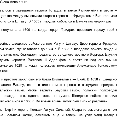
loria Anno 1596”.
ивалось в завещании герцога Готарда, в замке Калнамуйжа в местечк
рцогства между сыновьями старого герцога — Фридрихом и Вильгельмом
тился в Елгаву. В 1605 г. ландтаг собрался в Бауске последний раз.
 получила в 1609 г., когда герцог Фридрих присвоил городу герб 
 войны, шведское войско заняло Ригу и Елгаву. Двор герцога Фридрих
м замке, где оставался до 1624 г. В 1625 г. шведское войско, придя и
о взять его, благодаря предательству одного местного бюргера. Бауски
дским королём Густавом II Адольфом в сражении под его личны
амке до 1628 г., когда польскому полководцу Александру Гонсевском
з боя.
, и престол занял сын его брата Вильгельма — Екаб. В 1658 г. шведско
аняло Елгаву, взяло в плен семью герцога и вынудило передать 
льский замки. Чтобы вернуть Бауский замок, польский полководе
з осаждал его, однако взять не сумел. Шведское войско оставил
вского мира в 1660 г. Во время войны замок был сильно разрушен.
рь Петр I и король Польши Август Сильный. Сохранилась легенда о том
 на большом камне, лежащем ещё и теперь на углу улиц Калну 