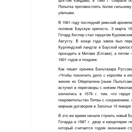
фогтом Кандавы, в 1560 г. собрали о
Попытка противостоять более сильному 
убитыми.
В 1561 году последний рижский архиепи
поляков Баускую крепость. 3 марта 1
Готард Кетлер стал герцогом Курземски
Августу. В конце года замок был пер
Курляндский ландтаг в Бауской крепост
проходить в Митаве (Елгаве), а летом 
1601 годов и позднее.
Как пишет хроника Бальтазара Руссов
«Чтобы покончить дело с королём и из
женою из Оберпалена [ныне Пыльтсама
вступил в переговоры с князем Никола
кончились в 1579 г. тем, что герцо
покровительство Литвы с сохранением, о
мирным договором в Заполье 15 января 
В это же время начали строить новый Б
Готарда в 1587 г. двор и канцелярия г
который считается годом окончания с