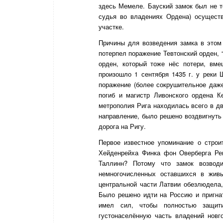
здесь Мемеле. Бауский замок был не то
судья во владениях Ордена) осущест
участке.
Причины для возведения замка в этом
потерпел поражение Тевтонский орден, 
орден, который тоже нёс потери, вм
произошло 1 сентября 1435 г. у реки
поражение (более сокрушительное даже
погиб и магистр Ливонского ордена К
метрополия Рига находилась всего в дв
направление, было решено воздвигнуть
дорога на Ригу.
Первое известное упоминание о строи
Хейденрейха Финка фон Оверберга Рев
Таллинн? Потому что замок возвод
немногочисленных оставшихся в жив
центральной части Латвии обезлюдела,
Было решено идти на Россию и пригна
имел сил, чтобы полностью защити
густонаселённую часть владений новг