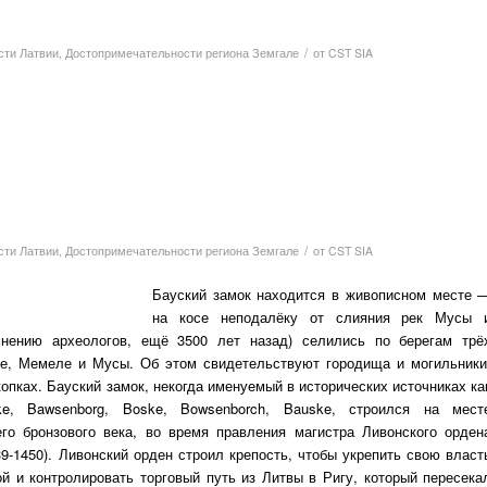
/
сти Латвии
,
Достопримечательности региона Земгале
от
CST SIA
/
сти Латвии
,
Достопримечательности региона Земгале
от
CST SIA
Бауский замок находится в живописном месте 
на косе неподалёку от слияния рек Мусы 
нению археологов, ещё 3500 лет назад) селились по берегам трё
е, Мемеле и Мусы. Об этом свидетельствуют городища и могильники
опках. Бауский замок, некогда именуемый в исторических источниках ка
zke, Bawsenborg, Boske, Bowsenborch, Bauske, строился на мест
его бронзового века, во время правления магистра Ливонского орден
-1450). Ливонский орден строил крепость, чтобы укрепить свою власт
й и контролировать торговый путь из Литвы в Ригу, который пересека