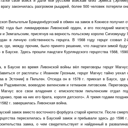
статки свой войск и дали бой русским войскам близ Эрмеса (Эргеме)
врагу закончилась разгромом рыцарей, более 500 человек потеряли он
скоп Вильгельм Бранденбургский в обмен на замок в Кокнесе получил о
562 года был ликвидирован Ливонский орден, и его последний магист
м и Земгальским, присягнув на верность польскому королю Сигизмунду I
едан в личную собственность герцога. В 1568 году герцог созвал 2-
и, где, между прочим, было принято решение, что ландтаги зимой буду
– в Бауске. Здесь прошли ландтаги Курляндского герцогства 1568, 1590
а, в Бауске во время Ливонской войны вёл переговоры герцог Магнус
бавиться от расплаты с Иоанном Грозным, герцог Магнус тайно уехал 
а в Эстонии] в Пильтен. Отсюда он в 1578 г. приехал в Бауск, где 
ем Радзивилом, воеводою виленским и гетманом литовским. Переговор
г Магнус все свои владения с епископством пильтенским отдал по
днако, прав на них его брата, короля датского». А тремя годами поздне
1582 г. завершилась Ливонская война.
ауский замок вместо восточного форбурга старой крепости. После смерт
ерцогства переселилась в Бауский замок и пребывали здесь до 1596 г.
троительства замка, о чем свидетельствует и найденный в развалина