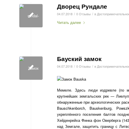
Дворец Рундале
/
/
04.07.2018
0 Отзывы
в
Достопримечательно
Читать далее
Бауский замок
/
/
04.07.2018
0 Отзывы
в
Достопримечательно
Мемеле. Здесь люди издревле (по м
крупнейших земгальских рек — Лиелуп
обнаруженные при археологических раск
Bauschkenborch, Bauskenburg, Pows
укреплённого поселения балтов поздн
Хейденрейха Финка фон Оверберга (1439
над Земгале, защитить границу с Литво