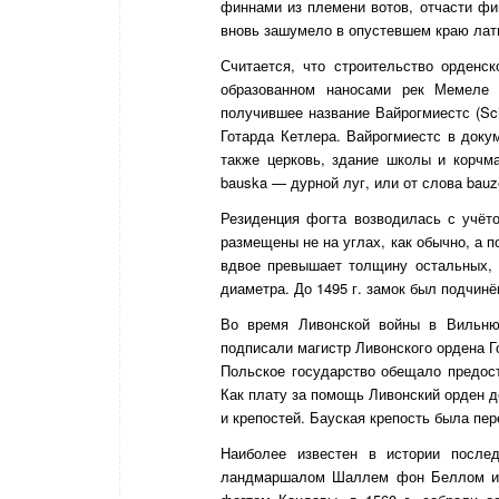
финнами из племени вотов, отчасти фин
вновь зашумело в опустевшем краю лат
Считается, что строительство орденс
образованном наносами рек Мемеле 
получившее название Вайрогмиестс (Schi
Готарда Кетлера. Вайрогмиестс в доку
также церковь, здание школы и корчм
bauska — дурной луг, или от слова bau
Резиденция фогта возводилась с учёт
размещены не на углах, как обычно, а п
вдвое превышает толщину остальных,
диаметра. До 1495 г. замок был подчин
Во время Ливонской войны в Вильнюс
подписали магистр Ливонского ордена Г
Польское государство обещало предос
Как плату за помощь Ливонский орден 
и крепостей. Бауская крепость была пер
Наиболее известен в истории после
ландмаршалом Шаллем фон Беллом из 