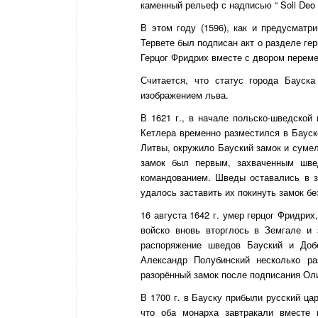
каменный рельеф с надписью “ Soli Deo G
В этом году (1596), как и предусматр
Тервете был подписан акт о разделе ге
Герцог Фридрих вместе с двором перемес
Считается, что статус города Бауска
изображением льва.
В 1621 г., в начале польско-шведской
Кетлера временно разместился в Бауско
Литвы, окружило Бауский замок и сумел
замок был первым, захваченным шве
командованием. Шведы оставались в з
удалось заставить их покинуть замок бе
16 августа 1642 г. умер герцог Фридрих
войско вновь вторглось в
Земгале
и з
распоряжение шведов Бауский и Добе
Александр Полубинский несколько ра
разорённый замок после подписания Оли
В 1700 г. в Бауску прибыли русский ца
что оба монарха завтракали вместе