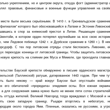
лько укреплением, но и центром округа, откуда фогт (администратор 
влял правовые, финансовые и военные функции управления на своё
 месте были весьма серьёзными. В 1410 г. в Грюнвальдском сражени
“филиалом” которого был обосновавшийся в Латвии и Эстонии Ливонски
ешавшись в спор за княжеский престол в Литве. Решающее сражени
 Швентойи, в котором орден потерпел крупнейшее за всю свою истори
, чем Ледовое побоище 1242 г. и Дурбское сражение в 1260 г.). В не
ерсдорф. С тех пор литовские отряды стали беспокоить Ливонию, е
ух переходах конницы от литовской границы. Чтобы защитить литовско
 новую крепость на слиянии рек Муса и Мемеле, где проходила главна
тельстве Бауской крепости обнаружено в письме орденского магистр
ельской (Таллинской) ратуше, датированное 1443 годом. При чем ту
ить было некому — край вокруг Бауски был опустошён войнами
ых его обитателей «проредила» эпидемия оспы. Вся южная окраин
 а для сооружения замка нужно было не менее пяти сотен строителей
ть оттуда жителей. Великий Новгород тогда враждовал с Москвой и н
ть свою западную границу. Рыцари вторглись в небогатую, н
ородцев около городка Ямм. Пленные, оказались не русскими, а угро