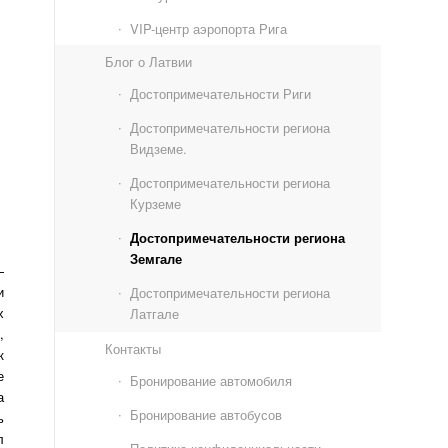
VIP-центр аэропорта Рига
Блог о Латвии
Достопримечательности Риги
Достопримечательности региона
Видземе.
Достопримечательности региона
Курземе
Достопримечательности региона
Земгале
—
и
Достопримечательности региона
х
Латгале
,
Контакты
к
е
Бронирование автомобиля
а
Бронирование автобусов
ь
л