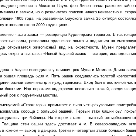
. владелец имения в Межотне Пауль фон Ливен начал раскопки тайног
мением и замком, но о результатах поисков ничего неизвестно и, скоре
олюции 1905 года, на развалинах Бауского замка 25 октября состоялс
исутствовало около 2000 трудящихся.
овлению части замка — резиденции Курляндских герцогов. В настояще
епостные валы, развалины орденского замка и подняться на смотрову
да открывается живописный вид на окрестности. Музей предлагае
десь открыта выставка «Новый Бауский замок — история, исследования
рдена в Бауске возводился у слияния рек Муса и Мемеле. Длина замк
 а общая площадь 5230 м. Пять башен соединялись толстой крепостно
здания разной величины для нужд гарнизона. Вход был в восточной част
и башнями. Над воротами надстроено несколько этажей, соединяющи
ьный ров с подъёмным мостом.
 именуемой «Страж горы» примыкает с тыла четырёхугольная пристройк
льзовались сообща с большой башней. Первый этаж башни был покры
находились три бойницы. На втором этаже – пышный четырёхконечны
. Толщина стен башни здесь достигает 4 м. В северо-западном угл
а в южном — выход в данцкер. Третий и четвёртый этажи большой башн