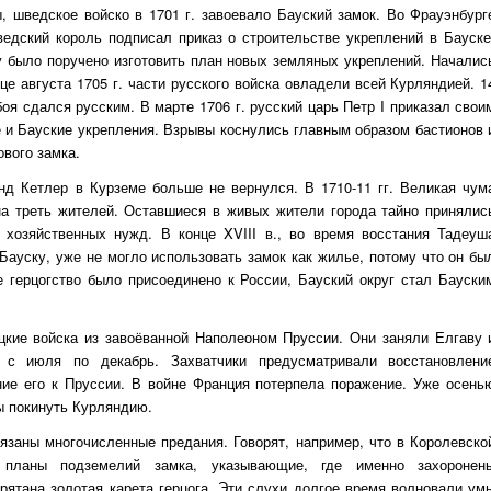
, шведское войско в 1701 г. завоевало Бауский замок. Во Фрауэнбург
ведский король подписал приказ о строительстве укреплений в Бауске
 было поручено изготовить план новых земляных укреплений. Началис
це августа 1705 г. части русского войска овладели всей Курляндией. 1
оя сдался русским. В марте 1706 г. русский царь Петр I приказал свои
 и Бауские укрепления. Взрывы коснулись главным образом бастионов 
ового замка.
анд Кетлер в
Курземе
больше не вернулся. В 1710-11 гг. Великая чум
на треть жителей. Оставшиеся в живых жители города тайно принялис
 хозяйственных нужд. В конце XVIII в., во время восстания Тадеуш
Бауску, уже не могло использовать замок как жилье, потому что он бы
е герцогство было присоединено к России, Бауский округ стал Бауски
цкие войска из завоёванной Наполеоном Пруссии. Они заняли Елгаву 
 с июля по декабрь. Захватчики предусматривали восстановлени
ние его к Пруссии. В войне Франция потерпела поражение. Уже осень
ы покинуть Курляндию.
вязаны многочисленные предания. Говорят, например, что в Королевско
ь планы подземелий замка, указывающие, где именно захоронен
рятана золотая карета герцога. Эти слухи долгое время волновали ум