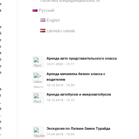
Политика конфиденциальности
и
Русский
м
English
и
Latviešu valoda
й
е
ю
м
Аренда авто представительского класса
ё
19.01.2020 - 15:17
е
я
Аренда минивена бизнес класса с
водителем
19.12.2018 - 15:30
а
Аренда автобусов и микроавтобусов
т
19.12.2018 - 15:10
,
а
.
е
о
Экскурсия по Латвии-Замок Турайда
-
14.04.2018 - 16:24