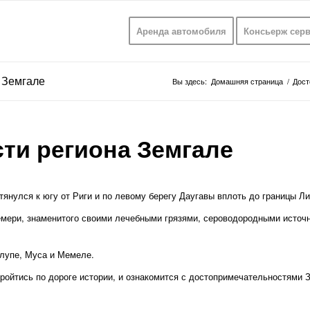
Аренда автомобиля
Консьерж сер
 Земгале
Вы здесь:
Домашняя страница
/
Дост
ти региона Земгале
тянулся к югу от Риги и по левому берегу Даугавы вплоть до границы Ли
Кемери, знаменитого своими лечебными грязями, сероводородными источ
елупе, Муса и Мемеле.
ройтись по дороге истории, и ознакомится с достопримечательностями 