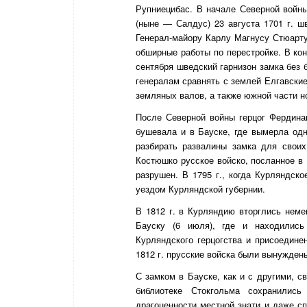
Рупниецибас. В начале Северной войны
(ныне — Салдус) 23 августа 1701 г. ш
Генерал-майору Карлу Магнусу Стюарту
обширные работы по перестройке. В кон
сентября шведский гарнизон замка без б
генералам сравнять с землей Елгавские
земляных валов, а также южной части н
После Северной войны герцог Фердин
бушевала и в Бауске, где вымерла од
разбирать развалины замка для своих
Костюшко русское войско, посланное в 
разрушен. В 1795 г., когда Курляндско
уездом Курляндской губернии.
В 1812 г. в Курляндию вторглись неме
Бауску (6 июля), где и находились
Курляндского герцогства и присоедине
1812 г. прусские войска были вынужден
С замком в Бауске, как и с другими, с
библиотеке Стокгольма сохранилис
драгоценности местной знати и даже сп