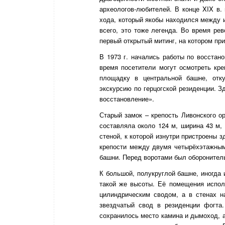
археологов-любителей. В конце XIX в
хода, который якобы находился между и
всего, это тоже легенда. Во время рев
первый открытый митинг, на котором пр
В 1973 г. начались работы по восстан
время посетители могут осмотреть кр
площадку в центральной башне, отку
экскурсию по герцогской резиденции. З
восстановление».
Старый замок – крепость Ливонского о
составляла около 124 м, ширина 43 м,
стеной, к которой изнутри пристроены 
крепости между двумя четырёхэтажным
башни. Перед воротами был оборонител
К большой, полукруглой башне, иногда
такой же высоты. Её помещения испо
цилиндрическим сводом, а в стенах 
звездчатый свод в резиденции фогта
сохранилось место камина и дымоход, 