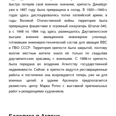
быстро потеряв своё военное значение, крепость Динабург
уже в 1897 году была превращена в склад. В 1920—1940-х
годах здесь дислоцировались полки латвийской армии, в
годы Великой Отечественной войны территория была
превращена фашистами в огромный концлагерь Шталаг-340,
а с 1948 по 1994 год здесь размещалось Даугавпилсское
высшее военное авиационное инженерное училище,
готовившее инженерно-технический состав для авиации ВВС
и ПВО СССР. Территория крепости была закрытой, поэтому
многие местные жители знали её только по свадьбам
даугавпилсских красавиц с военными. С 1998-го крепость
была передана во владение Агентству государственной
недвижимости. Сейчас в крепости ведутся реставрационные
работы и постепенно она возрождается теперь уже не для
военных целей: в здании Арсенала предполагается
разместить центр Марка Ротко с выставкой оригинальных
работ и резиденциями художников.
Базилика в Аглоне