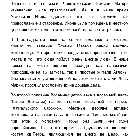
Вильнюса и польской Ченстоховской Божией Матери
изначально была православной. Да и в наше время
Аглонская Икона одинаково чтят как католики, так
православные и староверы. Икона была помещена в местном
деревянном костёле, в котором пребывала почти три века.
В Шестнадцатом веке на холме недалеко от костёла
произошло явление Божией Матери одной местной
жительнице. Матерь Божия предсказала процветание этого
места и то, что сюда пойдут очень многие люди. В наше
время на место явления приходят как паломники,
приходящие на 15 августа, так и простые жители Аглоны.
Они молятся у установленной на этом месте статуи Девы
Марии, прося благословить их на добрые дела.
Во второй половине Восемнадцатого века в восточной части
Латвии (Латгалии) начался период, известный как период
«латгальского барокко». Местные дворяне активно
жертвовали на строительство красивых больших костёлов,
при этом с условием, чтобы они были «не хуже
европейских». Так в это время в Даугавпилсе появился
костёл св.Петра, являющийся не много не мало, как