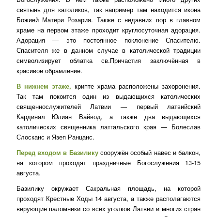
святынь для католиков, так например там находится икона
Божией Матери Розария. Также с недавних пор в главном
храме на первом этаже проходит круглосуточная адорация.
Адорация — это постоянное поклонение Спасителю.
Спасителя же в данном случае в католической традиции
символизирует облатка св.Причастия заключённая в
красивое обрамление.
В нижнем этаже,
крипте храма расположены захоронения.
Так там покоится один из выдающихся католических
священнослужителей Латвии — первый латвийский
Кардинал Юлиан Вайвод, а также два выдающихся
католических священника латгальского края — Болеслав
Слосканс и Язеп Ранцанс.
Перед входом в Базилику
сооружён особый навес и балкон,
на котором проходят праздничные Богослужения 13-15
августа.
Базилику окружает Сакральная площадь, на которой
проходят Крестные Ходы 14 августа, а также располагаются
верующие паломники со всех уголков Латвии и многих стран