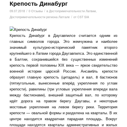
Крепость Динабург
/
/
09.07.2018
0 Отзывы
в
Достопримечательности Латвии
,
/
Достопримечательности региона Латгале
от
CST SIA
Крепость Динабург в Даугавпилсе считается одним из
главных символов города. Это жемчужина и наиболее
значимый культурно-исторический памятник второго
крупнейшего в Латвии города Даугавпилса. Это единственной
в Балтии, сохранившейся без существенных изменений
крепость первой половины XIX века — яркое свидетельство
военной истории царской России. Ансамбль крепости
образует главную крепость (цитадель) и вал, 8 бастионов
(пятиугольные, вынесенные вперёд укрепления по углам
крепости), равелины (три угловых укрепления впереди вала
между бастионами), внешний защитный вал, по которому
идёт дорога на правом берегу Даугавы, и некоторые
мостовые укрепления на левом берегу реки. Территория
крепости — овальной формы и разделена на кварталы. В их
центре находится квадратная парадная площадь. Вокруг
площади находятся кварталы административных и жилых