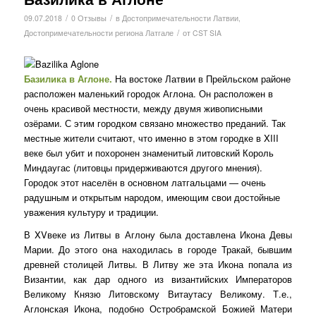
/
/
09.07.2018
0 Отзывы
в
Достопримечательности Латвии
,
/
Достопримечательности региона Латгале
от
CST SIA
Базилика в Аглоне.
На востоке Латвии в Прейльском районе
расположен маленький городок Аглона. Он расположен в
очень красивой местности, между двумя живописными
озёрами. С этим городком связано множество преданий. Так
местные жители считают, что именно в этом городке в XIII
веке был убит и похоронен знаменитый литовский Король
Миндаугас (литовцы придерживаются другого мнения).
Городок этот населён в основном латгальцами — очень
радушным и открытым народом, имеющим свои достойные
уважения культуру и традиции.
В XVвеке из Литвы в Аглону была доставлена Икона Девы
Марии. До этого она находилась в городе Тракай, бывшим
древней столицей Литвы. В Литву же эта Икона попала из
Византии, как дар одного из византийских Императоров
Великому Князю Литовскому Витаутасу Великому. Т.е.,
Аглонская Икона, подобно Остробрамской Божией Матери