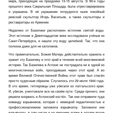
мира, приходящие на праздники 13-15 августа. В 90-е годы
прошлого века Сакральная Площадь была отреставрирована
и украшена. В её украшении потрудился ныне покойный
рижский скульптор Игорь Васильев, а также скульпторы и
реставраторы из Армении.
Недалеко от Базилики расположен источник святой воды.
Этот источник в Девятнадцатом веке исследовали учёные из
Санкт-Петербурга, и нашли эту воду целебной. Так, что она
полезна даже для не католиков.
Что примечательно, Божия Матерь действительно хранила и
хранит эту Базилику и этот край в течение всей многовековой
истории. Так Базилика в Аглоне не пострадала ни в одной из
многочисленных войн, проходивших через этот край. А во
время Великой Отечественной Войны этот храм был спасён
просто чудесным образом. Случилось это 29 июля 1944 года.
В это время, гитлеровцы уже убегали из латгальского края.
И, убегая, уничтожали все на своём пути. Среди прочего, они
решили взорвать и Аглонский костёл. Так они отправили туда
команду взрывников, которая с немецкой педантичностью и
профессионализмом заложила взрывчатку. Заложили они
взрывчатку, в том числе и на верхнем этаже в алтаре возле