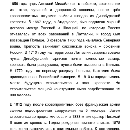
1656 года царь Алексей Михайлович с войском, состоявшим
из татар, чувашей и дворянской конницы, после трёх
кровопролитных штурмов выбили шведов из Динабургской
крепости. В 1667 году, в Андрусове, был подписан мирный
договор между Россией и Швецией, по которому Россия
отказалась от всех завоеваний в Латгалии, и город был
возвращён Польше. В феврале 1700 года началась Северная
война. Крепость занимают саксонские войска – союзники
России. В 1710 году на территории Латгалии свирепствовала
чума. Динабургский гарнизон почти полностью вымер,
крепость была разоружена, пушки были вывезены в Вильно.
В 1772 году, по первому разделу Польши, Латгалия была
присоединена к Российской империи. В 1810-м определились
место будущего строительства и план крепости. На
строительстве мощной конструкции было задействовано 15
000 человек.
В 1812 году после кровопролитных боев французская армия
заняла недостроенные сооружения на 5 месяцев. Затем
строительство продолжилось, и в 1833-м император Николай
II освятил крепость. Годом рождения принято считать 1878
год, когда закончились строительные работы. К сожалению,