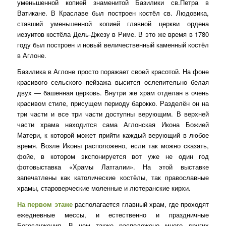
уменьшенной копией знаменитой Базилики св.Петра в
Ватикане. В Краславе был построен костёл св. Людовика,
ставший уменьшенной копией главной церкви ордена
иезуитов костёла Дель-Джезу в Риме. В это же время в 1780
году был построен и новый величественный каменный костёл
в Аглоне.
Базилика в Аглоне
просто поражает своей красотой. На фоне
красивого сельского пейзажа высится ослепительно белая
двух — башенная церковь. Внутри же храм отделан в очень
красивом стиле, присущем периоду барокко. Разделён он на
три части и все три части доступны верующим. В верхней
части храма находится сама Аглонская Икона Божией
Матери, к которой может прийти каждый верующий в любое
время. Возле Иконы расположено, если так можно сказать,
фойе, в котором экспонируется вот уже не один год
фотовыставка «Храмы Латгалии». На этой выставке
запечатлены как католические костёлы, так православные
храмы, староверческие моленные и лютеранские кирхи.
На первом этаже
располагается главный храм, где проходят
ежедневные мессы, и естественно и праздничные
Богослужения. В нем также расположено много других