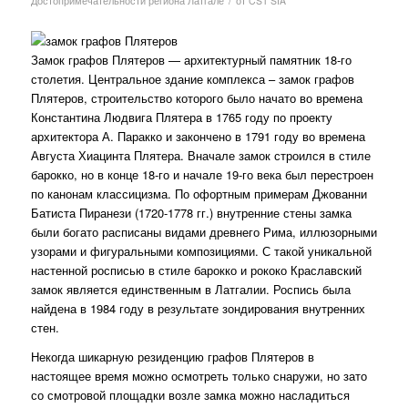
/
Достопримечательности региона Латгале
от
CST SIA
Замок графов Плятеров — архитектурный памятник 18-го
столетия. Центральное здание комплекса – замок графов
Плятеров, строительство которого было начато во времена
Константина Людвига Плятера в 1765 году по проекту
архитектора А. Паракко и закончено в 1791 году во времена
Августа Хиацинта Плятера. Вначале замок строился в стиле
барокко, но в конце 18-го и начале 19-го века был перестроен
по канонам классицизма. По офортным примерам Джованни
Батиста Пиранези (1720-1778 гг.) внутренние стены замка
были богато расписаны видами древнего Рима, иллюзорными
узорами и фигуральными композициями. С такой уникальной
настенной росписью в стиле барокко и рококо Краславский
замок является единственным в Латгалии. Роспись была
найдена в 1984 году в результате зондирования внутренних
стен.
Некогда шикарную резиденцию графов Плятеров в
настоящее время можно осмотреть только снаружи, но зато
со смотровой площадки возле замка можно насладиться