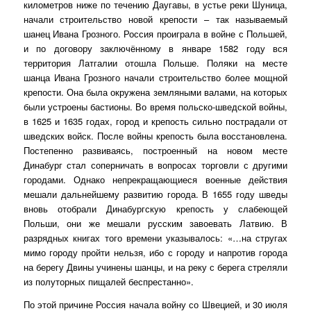
километров ниже по течению Даугавы, в устье реки Шуница,
начали строительство новой крепости – так называемый
шанец Ивана Грозного. Россия проиграла в войне с Польшей,
и по договору заключённому в январе 1582 году вся
территория Латгалии отошла Польше. Поляки на месте
шанца Ивана Грозного начали строительство более мощной
крепости. Она была окружена земляными валами, на которых
были устроены бастионы. Во время польско-шведской войны,
в 1625 и 1635 годах, город и крепость сильно пострадали от
шведских войск. После войны крепость была восстановлена.
Постепенно развиваясь, построенный на новом месте
Динабург стал соперничать в вопросах торговли с другими
городами. Однако непрекращающиеся военные действия
мешали дальнейшему развитию города. В 1655 году шведы
вновь отобрали Динабургскую крепость у слабеющей
Польши, они же мешали русским завоевать Латвию. В
разрядных книгах того времени указывалось: «…на стругах
мимо городу пройти нельзя, ибо с городу и напротив города
на берегу Двины учинены шанцы, и на реку с берега стреляли
из полуторных пищалей беспрестанно».
По этой причине Россия начала войну со Швецией, и 30 июля