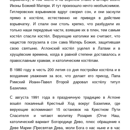
Иконы Божией Матери. И тут произошло нечто необъяснимое.
Гитлеровских взрывников вдруг сморил сон, и они заснули
прямо в костёле, естественно не приведя в действие
взрывчатку. И спали они столь крепко, что разбудили их
только наши передовые части, взявшие их в плен, тем самым
костёл спасли костёл. Верующие католики же считают, что
нацистов погрузила в сон сама Матерь Божия, защитившая
свою святыню. Аглонский костёл уцелел в Латвии и в
хрущёвские времена, когда в равной степени доставалось и
православным храмам, и католическим костёлам.
В 1980 году в честь 200 летия со дня постройки костёла и в
воздаяние уважения за все, что делает его приход, Папа
Римский Иоанн-Павел Второй даровал костёлу титул
Базилики.
С августа 1991 года в праздничную традицию в Аглоне
вошёл покаянный Крестный Ход вокруг Базилики, где
верующие вспоминают 15 остановок на Крестном Пути
Спасителя и читают молитву Розария (Отче Наш,
католический вариант Богородице Дево, плюс обращение к
Деве Марии (Пресвятая Дева, моли Бога о нас ныне и в час