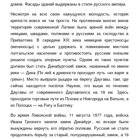
домов. Фасады зданий выдержаны в стиле русского ампира.
Несмотря на всю свою кажущуюся молодость, история
крепости вовсе не так проста. На протяжении многих веков
территория современной Латвии была ареной войн между
немцами, шведами, поляками и русскими за господство в
Прибалтике. В середине XIII века немецкие крестоносцы
(меченосцы) с целью удержать в повиновении местное
латгальское население и противостоять русским князьям
решили создать опорные пункты. Одним из таких пунктов
должен был стать Динабургский замок, названный по имени
реки — Дина (По ней в древности проходил путь «из варяг в
греки»). Место выбрали рыцари на берегу Даугавы, там, где
сейчас находится посёлок Науене, что выше по течению
Даугавы от современного Даугавпилса на 19 км. Здесь
проходили торговые пути из Пскова и Новгорода на Вильно, а
из Полоцка — на Ригу и Балтику.
Во время Ливонской войны, 11 августа 1577 года, войска
Ивана Грозного заняли замок Динабург, но вскоре были
вынуждены вернуть его обратно полякам. Русские не стали
продолжать борьбу за старый, полуразрушенный, замок, а 19