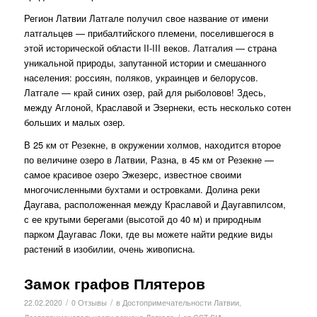
Регион Латвии Латгале получил свое название от имени
латгальцев — прибалтийского племени, поселившегося в
этой исторической области II-III веков. Латгалия — страна
уникальной природы, запутанной истории и смешанного
населения: россиян, поляков, украинцев и белорусов.
Латгале — край синих озер, рай для рыболовов! Здесь,
между Аглоной, Краславой и Эзернеки, есть несколько сотен
больших и малых озер.
В 25 км от Резекне, в окружении холмов, находится второе
по величине озеро в Латвии, Разна, в 45 км от Резекне —
самое красивое озеро Эжезерс, известное своими
многочисленными бухтами и островками. Долина реки
Даугава, расположенная между Краславой и Даугавпилсом,
с ее крутыми берегами (высотой до 40 м) и природным
парком Даугавас Локи, где вы можете найти редкие виды
растений в изобилии, очень живописна.
Замок графов Плятеров
/
/
22.02.2020
0 Отзывы
в
Достопримечательности Латвии
,